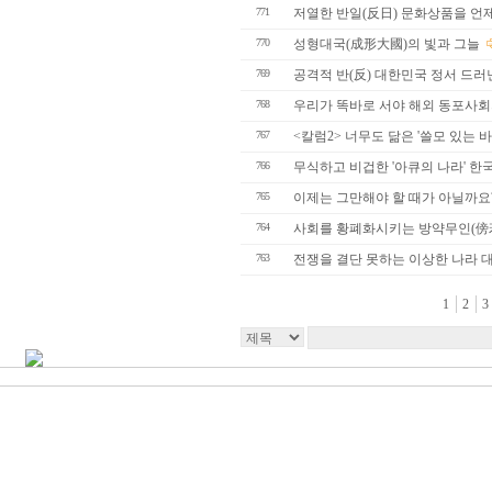
771
저열한 반일(反日) 문화상품을 언제
770
성형대국(成形大國)의 빛과 그늘
769
공격적 반(反) 대한민국 정서 드러낸
768
우리가 똑바로 서야 해외 동포사
767
<칼럼2> 너무도 닮은 '쓸모 있는 
766
무식하고 비겁한 '아큐의 나라' 한국
765
이제는 그만해야 할 때가 아닐까요
764
사회를 황폐화시키는 방약무인(傍
763
전쟁을 결단 못하는 이상한 나라 
1
2
3