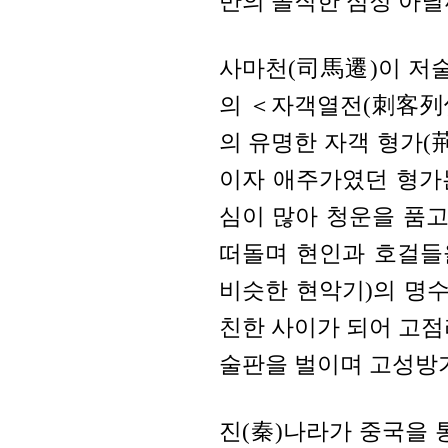
반의 솔직한 심정 아닐
사마천(司馬遷)이 저
의 ＜자객열전(刺客列傳
의 유명한 자객 형가(
이자 애주가였던 형가
심이 많아 청운을 품고
떠돌며 현인과 호걸들
비슷한 현악기)의 명
친한 사이가 되어 고점
술판을 벌이며 고성방
진(秦)나라가 중국을 