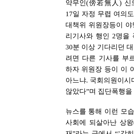
약무인(傍若無人) 신드
17일 자정 무렵 여의
대책위 위원장등이 야
리기사와 행인 2명을
30분 이상 기다리던 
려면 다른 기사를 부
하자 위원장 등이 이 
아느냐. 국회의원이시다
않았다”며 집단폭행을 
뉴스를 통해 이런 모습
사회에 되살아난 상왕
재”라는 글에서 “’감