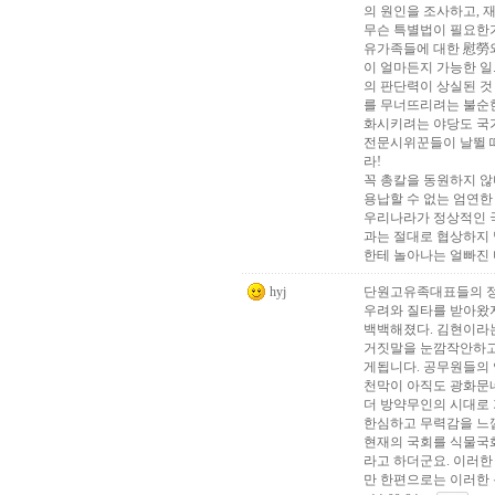
의 원인을 조사하고, 
무슨 특별법이 필요한가
유가족들에 대한 慰勞와
이 얼마든지 가능한 일
의 판단력이 상실된 것
를 무너뜨리려는 불순
화시키려는 야당도 국
전문시위꾼들이 날뛸 
라!
꼭 총칼을 동원하지 
용납할 수 없는 엄연한
우리나라가 정상적인 
과는 절대로 협상하지
한테 놀아나는 얼빠진 
hyj
단원고유족대표들의 정
우려와 질타를 받아왔
백백해졌다. 김현이라는
거짓말을 눈깜작안하고
게됩니다. 공무원들의 
천막이 아직도 광화문
더 방약무인의 시대로 
한심하고 무력감을 느
현재의 국회를 식물국
라고 하더군요. 이러한
만 한편으로는 이러한