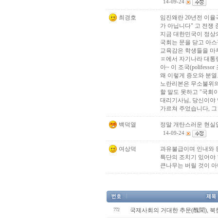
14-09-24
최경호
임진왜란 20년전 이율
가 아닙니다" 고 전쟁
지금 대한민국이 정상의
국회는 문을 닫고 아
교육감은 학생들을 마루
ㅍ에서 자기나라 대통령
아~ 이 조국(polife
왜 이렇게 증오와 분열
노란리본은 무소불위의 
할 말도 못하고 "국회이
대리기사님, 당신이야
가르쳐 주었습니다, 그 
백덕열
정말 개탄스러운 현실
14-09-24
여상덕
과유불급이며 인내와 
특단의 조치기 있어야 
큰나무는 버릴 것이 
772
국제사회의 거대한 추문(醜聞), 