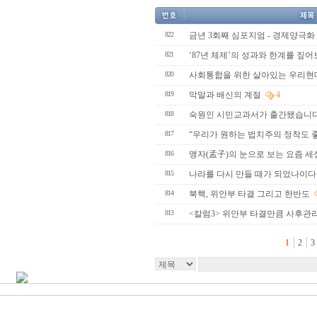
822
금년 3회째 심포지엄 - 경제양극화
821
‘87년 체제’의 성과와 한계를 짚어보
820
사회통합을 위한 살아있는 우리현
819
막말과 배신의 계절
4
818
숙원인 시민교과서가 출간됐습니
817
“우리가 원하는 법치주의 정착도 
816
맹자(孟子)의 눈으로 보는 요즘 
815
나라를 다시 만들 때가 되었나이
814
북핵, 위안부 타결 그리고 한반도
813
<칼럼3> 위안부 타결만큼 사후관
1
2
3